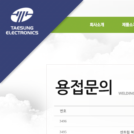
3496
3495
센트립 복