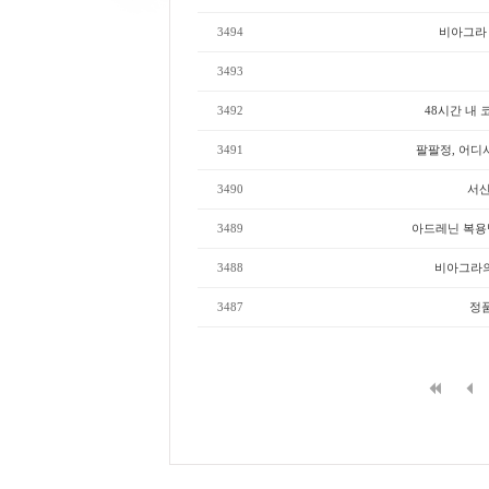
3494
비아그라 
3493
3492
48시간 내 
3491
팔팔정, 어디서
3490
서산
3489
아드레닌 복용법
3488
비아그라의
3487
정품