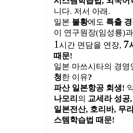
시스템학습법
,
외국어
니다
.
저서 아래
.
일본
불황
에도
특출 
이 연구원장
(
임성룡
)
1
7
시간 면담을 연장
,
때문
!
일본 마쓰시타의 경영
청
한 이유
?
파산
일본항공
회생
!
나모리
의
교세라 성공
,
일본전산
,
호리바
,
무
스템학습법
때문
!