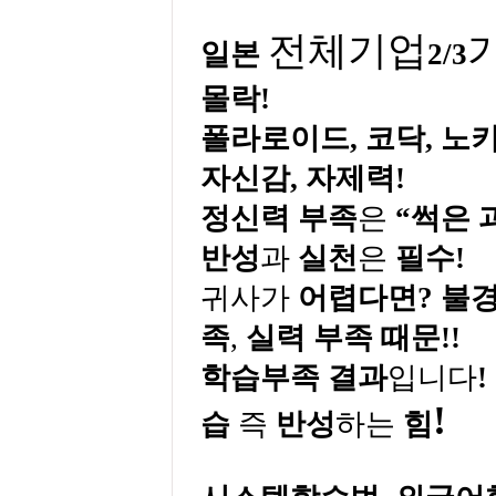
전체기업
일본
2/3
몰락
!
폴라로이드
,
코닥
,
노키
자신감
,
자제력
!
정신력 부족
은
“썩은 
반성
과
실천
은
필수
!
귀사가
어렵다면
?
불
족
,
실력 부족 때문
!!
학습부족 결과
입니다
!
!
습
즉
반성
하는
힘