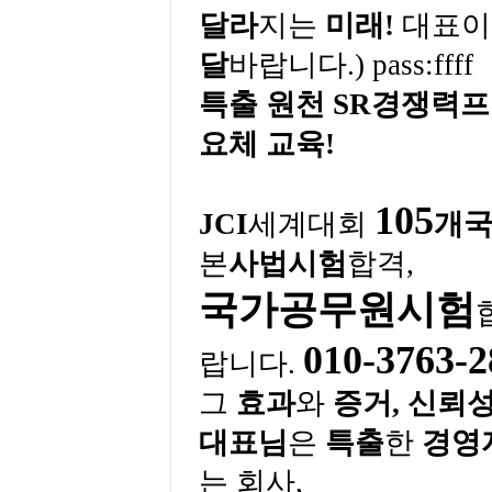
달라
지는
미래
!
대표이
달
바랍니다
.) pass:ffff
특출 원천
SR
경쟁력프
요체 교육
!
105
JCI
세계대회
개국
본
사법시험
합격
,
국가공무원시험
010-3763-2
랍니다
.
그
효과
와
증거
,
신뢰
대표님
은
특출
한
경영
는 회사
,