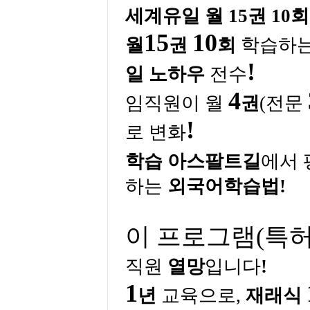
세계유일 월
15
권
10
회
15
10
월
권
회
학습하
!
일
노하우
전수
4
임직원이 월
권
(
전문
!
로 변화
학습
아스팔트길
에서
하는
외국어학습법
!
이 프로그램
(
특
직원
열망
입니다
!
1
년
교육으로
,
재래식