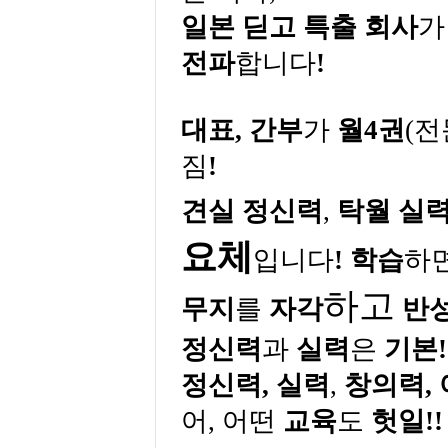
일본 딛고 특출 회사
전파
합니다
!
대표
,
간부
가
월
4
권
(
전
짐
!
견실 정신력
,
탁월
실
요체
입니다
!
학습
하
하고
무지
를
자각
반
정신력
과
실력
은
기본
!
정신력
,
실력
,
창의력
,
어
,
어떤
교육
도
헛일
!!