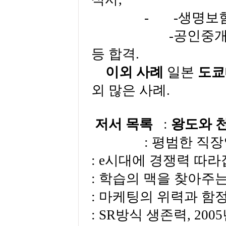
-
-
생명보
-
공인중
등 합격
.
이외 사례
일본
도쿄
외 많은 사례
.
저서 목록
:
왕도와 
:
평범한 직장
: e
시대에 경쟁력 따라
:
학습의 맥을 찾아주
:
마케팅의 위력과 함
: SR
방식 생존력
, 2005