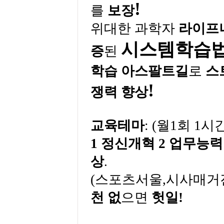
!
를
보장
위대한 과학자
라이프
시스템학습
증
된
학습
아스팔트길
로
스
!
쟁력
향상
교육테마
: (
월
1
회
1
시
1
정신개혁
2
업무능력
상
.
(
스포츠서울
,
시사매거
천 없
으면
헛일
!