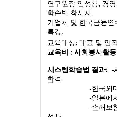
연구원장 임성룡
,
경영
학습법 창시자
.
기업체 및 한국금융연
특강
.
교육대상
:
대표 및 임
교육비
:
사회봉사활동
시스템학습법 결과
:
-
합격
.
-
한국외대
-
일본에
-
손해보
석사
,