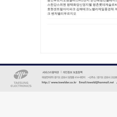
용인푸르지오원클러스터2단지
둔산해링턴플레이
스한강스위첸
평택화양신영지웰
평촌롯데캐슬르
호현센트럴아이파크
김해테크노밸리제일풍경채
크
벤처밸리푸르지오