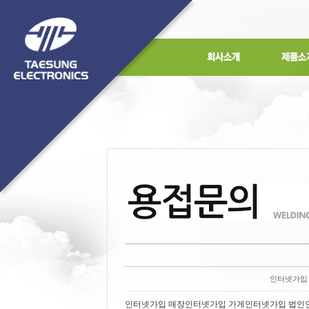
인터넷가입
인터넷가입
매장인터넷가입
가게인터넷가입
법인